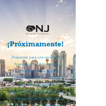
¡Próximamente!
¡Prepárate para una revolución
financiera! NJ Accounting
Consultants Inc. se lanzará
pronto, brindándote servicios
de primera categoría
diseñados especialmente para
ti. Mantente atento a nuestro
sitio web, que está dedicado